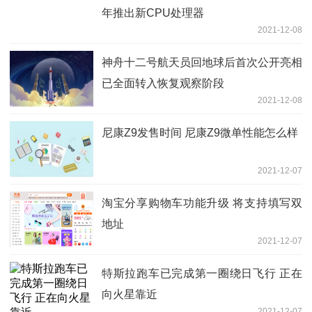
年推出新CPU处理器
2021-12-08
神舟十二号航天员回地球后首次公开亮相
已全面转入恢复观察阶段
2021-12-08
尼康Z9发售时间 尼康Z9微单性能怎么样
2021-12-07
淘宝分享购物车功能升级 将支持填写双
地址
2021-12-07
特斯拉跑车已完成第一圈绕日飞行 正在
向火星靠近
2021-12-07