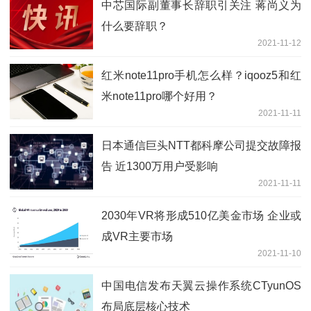
中芯国际副董事长辞职引关注 蒋尚义为
什么要辞职？
2021-11-12
红米note11pro手机怎么样？iqooz5和红
米note11pro哪个好用？
2021-11-11
日本通信巨头NTT都科摩公司提交故障报
告 近1300万用户受影响
2021-11-11
2030年VR将形成510亿美金市场 企业或
成VR主要市场
2021-11-10
中国电信发布天翼云操作系统CTyunOS
布局底层核心技术