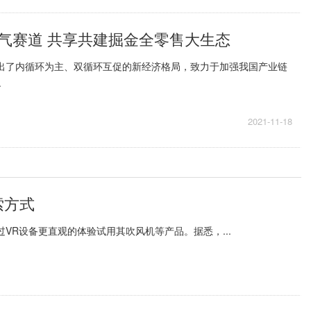
气赛道 共享共建掘金全零售大生态
提出了内循环为主、双循环互促的新经济格局，致力于加强我国产业链
.
2021-11-18
索方式
VR设备更直观的体验试用其吹风机等产品。据悉，...