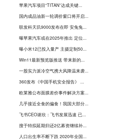
苹果汽车项目“TITAN”达成关键...
国内成品油新一轮调价窗口将开启...
联发科天玑9000发布在即 安兔兔...
曝苹果汽车或在2025年推出 定位...
曝小米12已投入量产 主摄定制50...
Win11最新预览版推送 带来新的...
一股实力派冷空气携大风降温来袭...
360发布《中国手机安全报告》 ...
欧莱雅公布面膜差价事件解决方案...
几乎接近全食的偏食！我国大部分...
飞书CEO谢欣：飞书发展迅速 已...
搜于特拟延期归还2亿募资继续补...
人口出生率不断下跌 2020年全国...