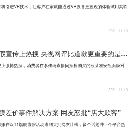
将引进VR技术，让客户在家就能通过VR设备更直观的体验试用其吹
.
2021-11-19
欧莱雅涉嫌虚假宣传上热搜 央视网评比道歉更重要的是行动
登上微博热搜，消费者在李佳琦直播间预售购买的欧莱雅安瓶面膜对
.
2021-11-19
膜差价事件解决方案 网友怒批“店大欺客”
涉嫌在双11旗舰虚假活动遭到大批网友吐槽，多个话题冲上个平台热
.