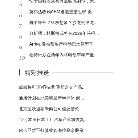
怯于自我表露具有孤独感的你，天...
英伟达收购ARM遭遇重重阻碍 美...
机甲锋芒？终极想象？沙龙机甲龙...
分析师：特斯拉或将在2026年获得...
Arrival发布预生产电动巴士原型车
福特计划在两年内将电动车年产量...
精彩推送
戴森将引进VR技术 重新定义产品...
通用计划在北美研发新半导体 解...
北京宝沃逾期未向公司偿还借款 ...
12月本田日本工厂汽车产量将恢复...
佛吉亚暂不打算收购海拉剩余股份