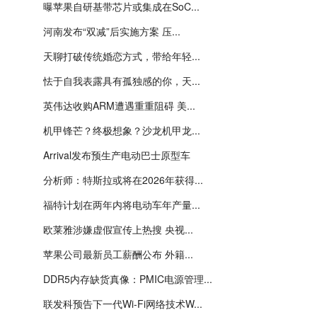
曝苹果自研基带芯片或集成在SoC...
河南发布“双减”后实施方案 压...
天聊打破传统婚恋方式，带给年轻...
怯于自我表露具有孤独感的你，天...
英伟达收购ARM遭遇重重阻碍 美...
机甲锋芒？终极想象？沙龙机甲龙...
Arrival发布预生产电动巴士原型车
分析师：特斯拉或将在2026年获得...
福特计划在两年内将电动车年产量...
欧莱雅涉嫌虚假宣传上热搜 央视...
苹果公司最新员工薪酬公布 外籍...
DDR5内存缺货真像：PMIC电源管理...
联发科预告下一代Wi-Fi网络技术W...