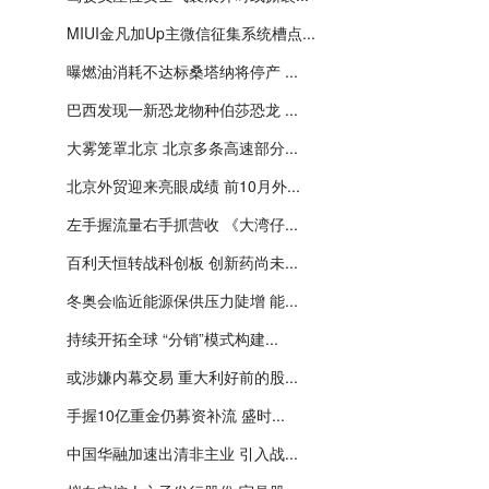
MIUI金凡加Up主微信征集系统槽点...
曝燃油消耗不达标桑塔纳将停产 ...
巴西发现一新恐龙物种伯莎恐龙 ...
大雾笼罩北京 北京多条高速部分...
北京外贸迎来亮眼成绩 前10月外...
左手握流量右手抓营收 《大湾仔...
百利天恒转战科创板 创新药尚未...
冬奥会临近能源保供压力陡增 能...
持续开拓全球 “分销”模式构建...
或涉嫌内幕交易 重大利好前的股...
手握10亿重金仍募资补流 盛时...
中国华融加速出清非主业 引入战...