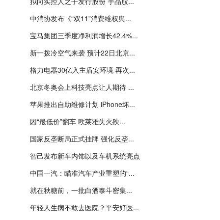
拟向实控人之子发行股份 宇晶股...
中消协发布《“双11”消费维权舆...
宝马集团三季度净利润增长42.4%...
新一拨冷空气来袭 预计22日北京...
格力电器30亿入主盾安环境 再次...
北京冬奥会上科技亮点让人期待 ...
苹果推出自助维修计划 iPhone坏...
因“最低价”翻车 欧莱雅失火殃...
国家反垄断局正式挂牌 强化反垄...
智己发布新车内饰以及车机系统亮点
中国一汽：瞄准汽车产业重塑的“...
​就在秋糖前，一批白酒泰斗密集...
年轻人生病不敢去医院？平安好医...