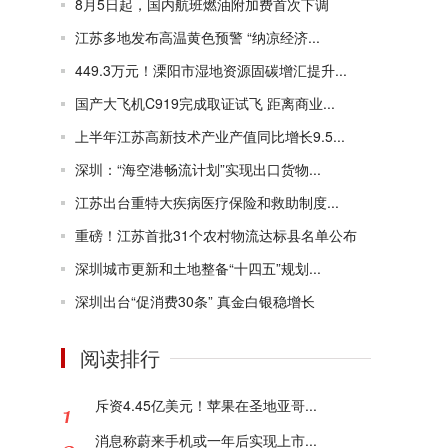
8月5日起，国内航班燃油附加费首次下调
江苏多地发布高温黄色预警 “纳凉经济...
449.3万元！溧阳市湿地资源固碳增汇提升...
国产大飞机C919完成取证试飞 距离商业...
上半年江苏高新技术产业产值同比增长9.5...
深圳：“海空港畅流计划”实现出口货物...
江苏出台重特大疾病医疗保险和救助制度...
重磅！江苏首批31个农村物流达标县名单公布
深圳城市更新和土地整备“十四五”规划...
深圳出台“促消费30条” 真金白银稳增长
阅读排行
斥资4.45亿美元！苹果在圣地亚哥...
消息称蔚来手机或一年后实现上市...