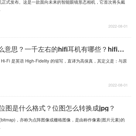
相机正式发布。这是一款面向未来的智能眼镜形态相机，它首次将头戴
.
2022-08-01
HIFI耳机是什么意思？一千左右的hifi耳机有哪些？hifi耳机推荐
i-Fi 是英语 High-Fidelity 的缩写，直译为高保真，其定义是：与原
2022-08-01
位图是什么格式？位图怎么转换成jpg？
bitmap)，亦称为点阵图像或栅格图像，是由称作像素(图片元素)的
.