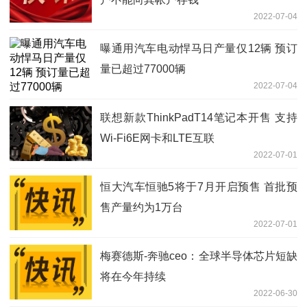
2022-07-04
曝通用汽车电动悍马日产量仅12辆 预订
量已超过77000辆
2022-07-04
联想新款ThinkPadT14笔记本开售 支持
Wi-Fi6E网卡和LTE互联
2022-07-01
恒大汽车恒驰5将于7月开启预售 首批预
售产量约为1万台
2022-07-01
梅赛德斯-奔驰ceo：全球半导体芯片短缺
将在今年持续
2022-06-30