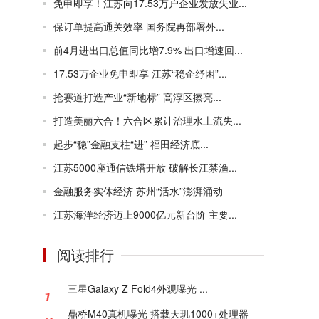
免申即享！江苏向17.53万户企业发放失业...
保订单提高通关效率 国务院再部署外...
前4月进出口总值同比增7.9% 出口增速回...
17.53万企业免申即享 江苏“稳企纾困”...
抢赛道打造产业“新地标” 高淳区擦亮...
打造美丽六合！六合区累计治理水土流失...
起步“稳”金融支柱“进” 福田经济底...
江苏5000座通信铁塔开放 破解长江禁渔...
金融服务实体经济 苏州“活水”澎湃涌动
江苏海洋经济迈上9000亿元新台阶 主要...
阅读排行
三星Galaxy Z Fold4外观曝光 ...
鼎桥M40真机曝光 搭载天玑1000+处理器