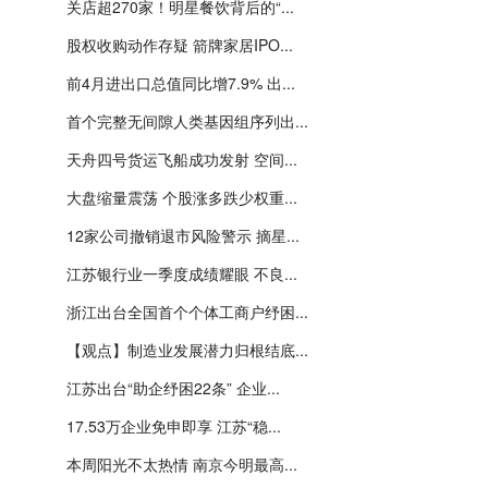
关店超270家！明星餐饮背后的“...
股权收购动作存疑 箭牌家居IPO...
前4月进出口总值同比增7.9% 出...
首个完整无间隙人类基因组序列出...
天舟四号货运飞船成功发射 空间...
大盘缩量震荡 个股涨多跌少权重...
12家公司撤销退市风险警示 摘星...
江苏银行业一季度成绩耀眼 不良...
浙江出台全国首个个体工商户纾困...
【观点】制造业发展潜力归根结底...
江苏出台“助企纾困22条” 企业...
17.53万企业免申即享 江苏“稳...
本周阳光不太热情 南京今明最高...