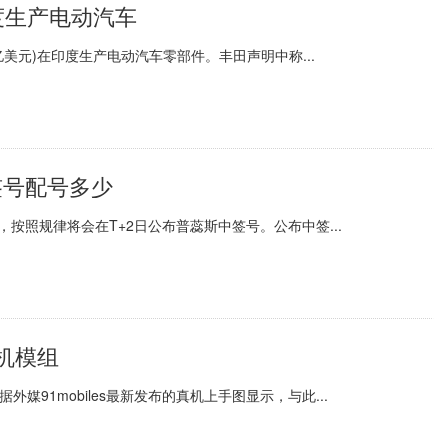
度生产电动汽车
亿美元)在印度生产电动汽车零部件。丰田声明中称...
签号配号多少
日期，按照规律将会在T+2日公布普蕊斯中签号。公布中签...
机模组
媒91mobiles最新发布的真机上手图显示，与此...