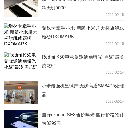
科天玑9000
2022-02-15
曝徕卡牵手小米 新版小米超大杯旗舰或
霸榜DXOMARK
2022-02-15
Redmi K50电竞版邀请函曝光 挑战“最冷
骁龙8”
2022-02-14
小米最强机皇试产 无缘高通SM8475处理
器
2022-02-14
国行iPhone SE3售价曝光 国行价格预计
为3299元